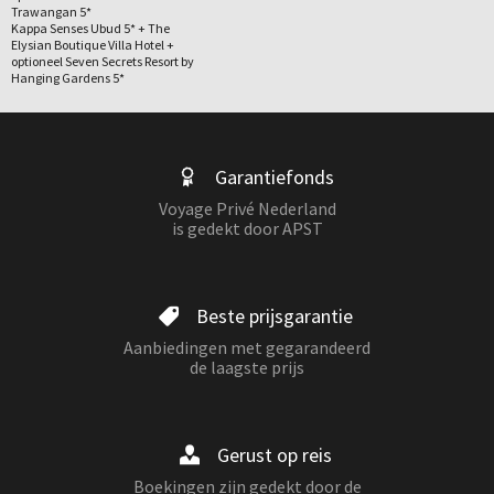
Trawangan 5*
Kappa Senses Ubud 5* + The
Elysian Boutique Villa Hotel +
optioneel Seven Secrets Resort by
Hanging Gardens 5*
Garantiefonds
Voyage Privé Nederland
is gedekt door APST
Beste prijsgarantie
Aanbiedingen met gegarandeerd
de laagste prijs
Gerust op reis
Boekingen zijn gedekt door de