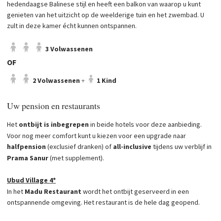
hedendaagse Balinese stijl en heeft een balkon van waarop u kunt
genieten van het uitzicht op de weelderige tuin en het zwembad. U
zult in deze kamer écht kunnen ontspannen.
3 Volwassenen
OF
2 Volwassenen
+
1 Kind
Uw pension en restaurants
Het
ontbijt is inbegrepen
in beide hotels voor deze aanbieding.
Voor nog meer comfort kunt u kiezen voor een upgrade naar
halfpension
(exclusief dranken) of
all-inclusive
tijdens uw verblijf in
Prama Sanur
(met supplement).
Ubud Village 4*
In het
Madu Restaurant
wordt het ontbijt geserveerd in een
ontspannende omgeving. Het restaurant is de hele dag geopend.