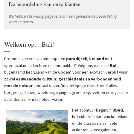
De beoordeling van onze klanten
—
Wij hebben te weinig gegevens om een gemiddelde beoordeling
weer te geven.
Welkom op... Bali!
—
Droomt u van een vakantie op een
paradijselijk eiland
met
spectaculaire uitzichten en spiritualiteit? Volg ons dan naar
Bali
,
bijgenaamd het 'Eiland van de Goden', voor een exotisch verblijf waar
zowel
eeuwenoude cultuur, geschiedenis en verbondenheid
met de natuur
centraal staan. Dit veelzijdige eiland heeft alles:
bergen, vulkanen, weelderige jungle, groene rijstvelden en idyllische
stranden aan kristalhelder water.
Het avontuur begint in
Ubud
,
het culturele hart van het eiland
en de thuisbasis van vele
artiesten, kunstgalerijen,