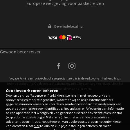
Europese wetgeving voor pakketreizen
Beveiligde betaling
Gewoon beter reizen
facebook
instagram
Voyage Privé is een privé-club die gespecialiseerd is in de verkoop van high-end trips
tegen de beste prijs. Op de eerste plaats in de particuliere verkoop van reizen, biedt het
zijn flash-verkoop alleen aan zijn leden.
Cookievoorkeuren beheren
Door op de knop “Accepteren” te klikken, stem je in met het gebruik van
analytische en marketingcookies, waarmee wij en onze externe partners
Voyage Privé Frankrijk
Voyage Privé Spanje
gegevens kunnen verwerken voor de volgende doeleinden: het analyseren van
Voyage Privé Italië
Voyage Privé Verenigd Koninkrijk
apparaatkenmerken voor identificatie, het opslaan en/of openen van informatie
Voyage Privé Zwitserland
Voyage Privé Duitsland
op een apparaat, het weergeven van gepersonaliseerde advertenties en inhoud
Voyage Privé België
Voyage Privé Austria
(op platforms zoals
Google
, Meta, enz.), het meten van de prestaties van
advertenties en inhoud, het uitvoeren van doelgroepstudies en het ontwikkelen
van diensten.Door
hier
te klikken kun je je instellingen beheren en meer