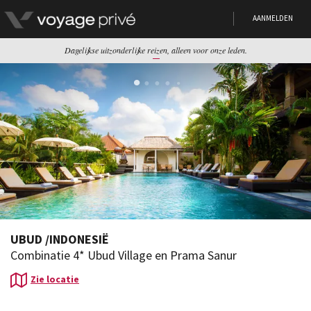
AANMELDEN
Dagelijkse uitzonderlijke reizen, alleen voor onze leden.
UBUD
/
INDONESIË
Combinatie 4* Ubud Village en Prama Sanur
Zie locatie