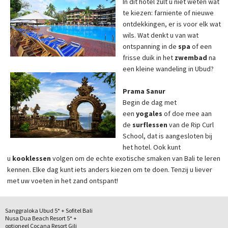
In dit hotel zult u niet weten wat
te kiezen: farniente of nieuwe
ontdekkingen, er is voor elk wat
wils. Wat denkt u van wat
ontspanning in de
spa
of een
frisse duik in het
zwembad
na
een kleine wandeling in Ubud?
Prama Sanur
Begin de dag met
een
yogales
of doe mee aan
de
surflessen
van de Rip Curl
School, dat is aangesloten bij
het hotel. Ook kunt
u
kooklessen
volgen om de echte exotische smaken van Bali te leren
kennen. Elke dag kunt iets anders kiezen om te doen. Tenzij u liever
met uw voeten in het zand ontspant!
Sanggraloka Ubud 5* + Sofitel Bali
Nusa Dua Beach Resort 5* +
optioneel Cocana Resort Gili