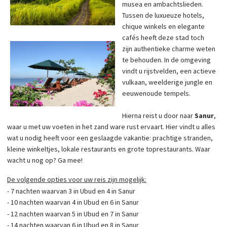
musea en ambachtslieden.
Tussen de luxueuze hotels,
chique winkels en elegante
cafés heeft deze stad toch
zijn authentieke charme weten
te behouden. In de omgeving
vindt u rijstvelden, een actieve
vulkaan, weelderige jungle en
eeuwenoude tempels.
Hierna reist u door naar
Sanur
,
waar u met uw voeten in het zand ware rust ervaart. Hier vindt u alles
wat u nodig heeft voor een geslaagde vakantie: prachtige stranden,
kleine winkeltjes, lokale restaurants en grote toprestaurants. Waar
wacht u nog op? Ga mee!
De volgende opties voor uw reis zijn mogelijk:
- 7 nachten waarvan 3 in Ubud en 4 in Sanur
- 10 nachten waarvan 4 in Ubud en 6 in Sanur
- 12 nachten waarvan 5 in Ubud en 7 in Sanur
- 14 nachten waarvan 6 in Ubud en 8 in Sanur